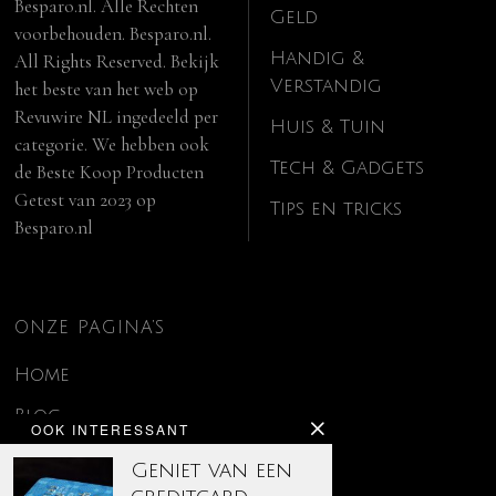
Besparo.nl. Alle Rechten
Geld
voorbehouden. Besparo.nl.
Handig &
All Rights Reserved. Bekijk
Verstandig
het beste van het web op
Revuwire NL
ingedeeld per
Huis & Tuin
categorie. We hebben ook
Tech & Gadgets
de
Beste Koop Producten
Getest van 2023
op
Tips en tricks
Besparo.nl
ONZE PAGINA’S
Home
Blog
OOK INTERESSANT
Contact
Geniet van een