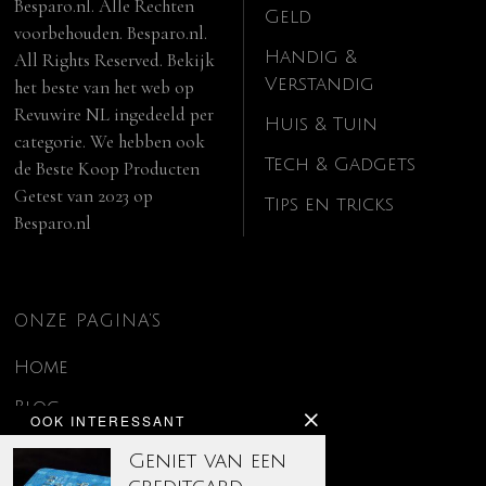
Besparo.nl. Alle Rechten
Geld
voorbehouden. Besparo.nl.
Handig &
All Rights Reserved. Bekijk
Verstandig
het beste van het web op
Revuwire NL
ingedeeld per
Huis & Tuin
categorie. We hebben ook
Tech & Gadgets
de
Beste Koop Producten
Getest van 2023
op
Tips en tricks
Besparo.nl
ONZE PAGINA’S
Home
Blog
OOK INTERESSANT
Contact
Geniet van een