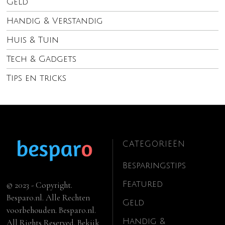
Geld
Handig & Verstandig
Huis & Tuin
Tech & Gadgets
Tips en tricks
CATEGORIEËN
Besparingstips
Featured
© 2023 - Copyright.
Besparo.nl. Alle Rechten
Geld
voorbehouden. Besparo.nl.
Handig &
All Rights Reserved. Bekijk