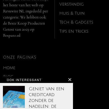
Verstandig
het beste van het web op
Revuwire NL
ingedeeld per
Huis & Tuin
categorie. We hebben ook
Tech & Gadgets
de
Beste Koop Producten
Getest van 2023
op
Tips en tricks
Besparo.nl
ONZE PAGINA’S
Home
Blog
OOK INTERESSANT
Contact
Geniet van een
creditcard
Disclaimer
zonder de
Over ons
nadelen: de