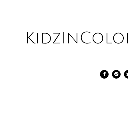
KidzInColo