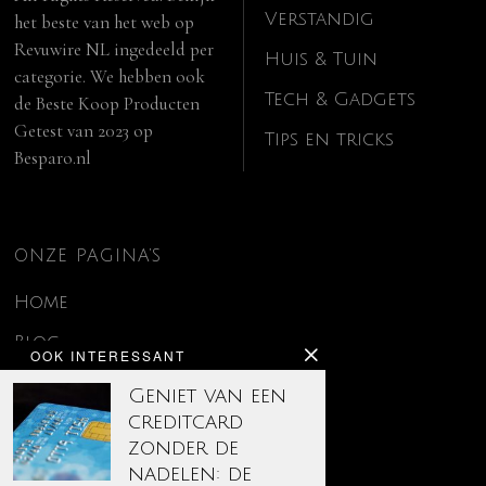
Verstandig
het beste van het web op
Revuwire NL
ingedeeld per
Huis & Tuin
categorie. We hebben ook
Tech & Gadgets
de
Beste Koop Producten
Getest van 2023
op
Tips en tricks
Besparo.nl
ONZE PAGINA’S
Home
Blog
OOK INTERESSANT
Contact
Geniet van een
creditcard
Disclaimer
zonder de
Over ons
nadelen: de