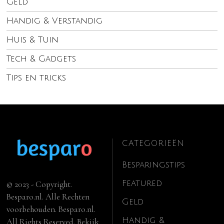
Geld
Handig & Verstandig
Huis & Tuin
Tech & Gadgets
Tips en tricks
CATEGORIEËN
Besparingstips
Featured
© 2023 - Copyright.
Besparo.nl. Alle Rechten
Geld
voorbehouden. Besparo.nl.
Handig &
All Rights Reserved. Bekijk