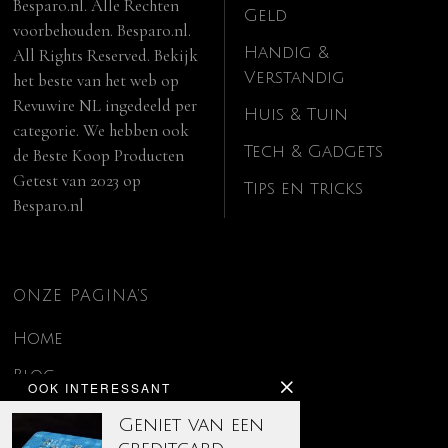
Besparo.nl. Alle Rechten
Geld
voorbehouden. Besparo.nl.
Handig &
All Rights Reserved. Bekijk
Verstandig
het beste van het web op
Revuwire NL
ingedeeld per
Huis & Tuin
categorie. We hebben ook
Tech & Gadgets
de
Beste Koop Producten
Getest van 2023
op
Tips en tricks
Besparo.nl
ONZE PAGINA’S
Home
Blog
OOK INTERESSANT
Contact
Geniet van een