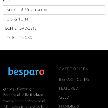
Geld
Handig & Verstandig
Huis & Tuin
Tech & Gadgets
Tips en tricks
CATEGORIEËN
Besparingstips
Featured
© 2023 - Copyright.
Besparo.nl. Alle Rechten
Geld
voorbehouden. Besparo.nl.
Handig &
All Rights Reserved. Bekijk