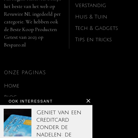
Verstandig
het beste van het web op
Revuwire NL
ingedeeld per
Huis & Tuin
categorie. We hebben ook
Tech & Gadgets
de
Beste Koop Producten
Getest van 2023
op
Tips en tricks
Besparo.nl
ONZE PAGINA’S
Home
Blog
OOK INTERESSANT
Contact
Geniet van een
creditcard
Disclaimer
zonder de
Over ons
nadelen: de