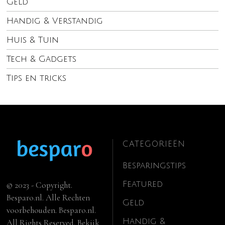
Geld
Handig & Verstandig
Huis & Tuin
Tech & Gadgets
Tips en tricks
CATEGORIEËN
Besparingstips
Featured
© 2023 - Copyright.
Besparo.nl. Alle Rechten
Geld
voorbehouden. Besparo.nl.
Handig &
All Rights Reserved. Bekijk