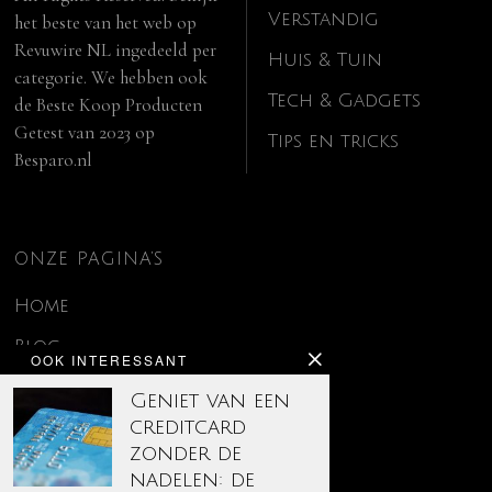
Verstandig
het beste van het web op
Revuwire NL
ingedeeld per
Huis & Tuin
categorie. We hebben ook
Tech & Gadgets
de
Beste Koop Producten
Getest van 2023
op
Tips en tricks
Besparo.nl
ONZE PAGINA’S
Home
Blog
OOK INTERESSANT
Contact
Geniet van een
creditcard
Disclaimer
zonder de
Over ons
nadelen: de