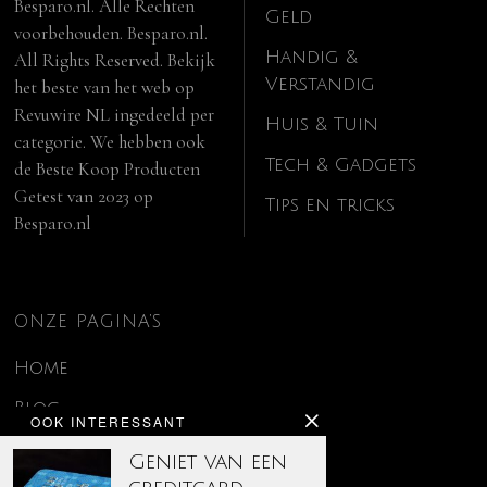
Besparo.nl. Alle Rechten
Geld
voorbehouden. Besparo.nl.
Handig &
All Rights Reserved. Bekijk
Verstandig
het beste van het web op
Revuwire NL
ingedeeld per
Huis & Tuin
categorie. We hebben ook
Tech & Gadgets
de
Beste Koop Producten
Getest van 2023
op
Tips en tricks
Besparo.nl
ONZE PAGINA’S
Home
Blog
OOK INTERESSANT
Contact
Geniet van een