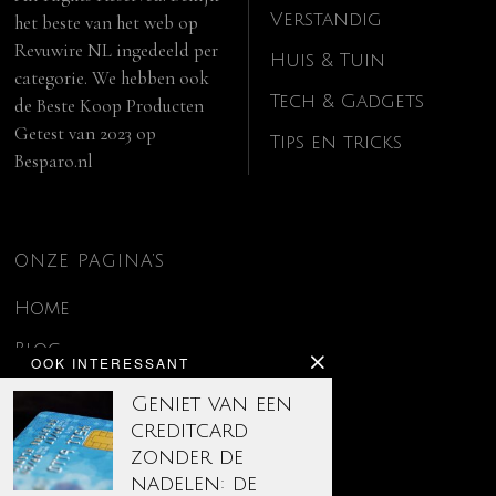
Verstandig
het beste van het web op
Revuwire NL
ingedeeld per
Huis & Tuin
categorie. We hebben ook
Tech & Gadgets
de
Beste Koop Producten
Getest van 2023
op
Tips en tricks
Besparo.nl
ONZE PAGINA’S
Home
Blog
OOK INTERESSANT
Contact
Geniet van een
creditcard
Disclaimer
zonder de
Over ons
nadelen: de