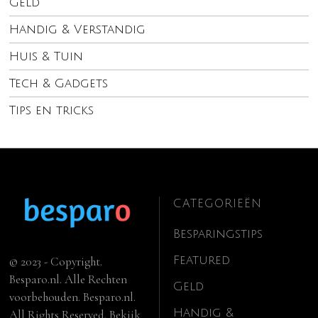
Geld
Handig & Verstandig
Huis & Tuin
Tech & Gadgets
Tips en tricks
CATEGORIEËN
Besparingstips
Featured
© 2023 - Copyright.
Besparo.nl. Alle Rechten
Geld
voorbehouden. Besparo.nl.
Handig &
All Rights Reserved. Bekijk