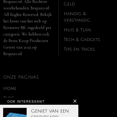
Besparo.nl. Alle Rechten
Geld
voorbehouden. Besparo.nl.
Handig &
All Rights Reserved. Bekijk
Verstandig
het beste van het web op
Revuwire NL
ingedeeld per
Huis & Tuin
categorie. We hebben ook
Tech & Gadgets
de
Beste Koop Producten
Getest van 2023
op
Tips en tricks
Besparo.nl
ONZE PAGINA’S
Home
Blog
OOK INTERESSANT
Contact
Geniet van een