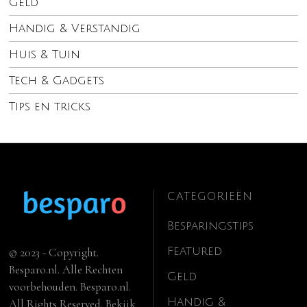
Geld
Handig & Verstandig
Huis & Tuin
Tech & Gadgets
Tips en tricks
CATEGORIEËN
Besparingstips
Featured
© 2023 - Copyright.
Besparo.nl. Alle Rechten
Geld
voorbehouden. Besparo.nl.
Handig &
All Rights Reserved. Bekijk