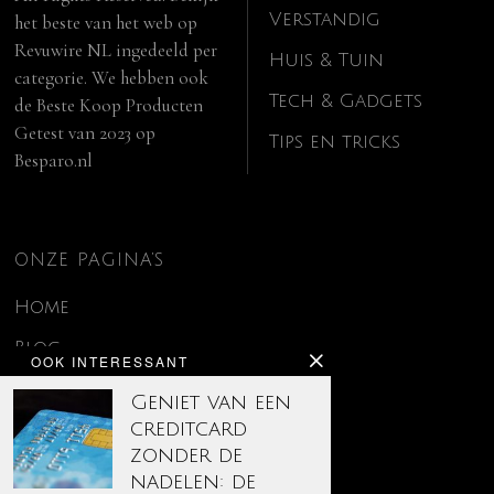
Verstandig
het beste van het web op
Revuwire NL
ingedeeld per
Huis & Tuin
categorie. We hebben ook
Tech & Gadgets
de
Beste Koop Producten
Getest van 2023
op
Tips en tricks
Besparo.nl
ONZE PAGINA’S
Home
Blog
OOK INTERESSANT
Contact
Geniet van een
creditcard
Disclaimer
zonder de
Over ons
nadelen: de