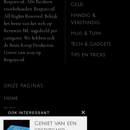
Besparo.nl. Alle Rechten
Geld
voorbehouden. Besparo.nl.
Handig &
All Rights Reserved. Bekijk
Verstandig
het beste van het web op
Revuwire NL
ingedeeld per
Huis & Tuin
categorie. We hebben ook
Tech & Gadgets
de
Beste Koop Producten
Getest van 2023
op
Tips en tricks
Besparo.nl
ONZE PAGINA’S
Home
Blog
OOK INTERESSANT
Contact
Geniet van een