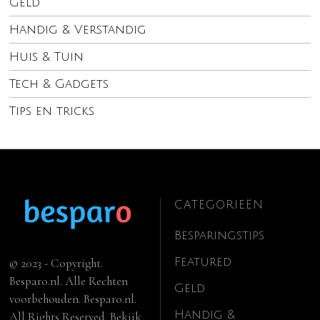
Geld
Handig & Verstandig
Huis & Tuin
Tech & Gadgets
Tips en tricks
CATEGORIEËN
Besparingstips
Featured
© 2023 - Copyright.
Besparo.nl. Alle Rechten
Geld
voorbehouden. Besparo.nl.
Handig &
All Rights Reserved. Bekijk