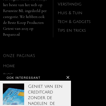
Verstandig
het beste van het web op
Revuwire NL
ingedeeld per
Huis & Tuin
categorie. We hebben ook
Tech & Gadgets
de
Beste Koop Producten
Getest van 2023
op
Tips en tricks
Besparo.nl
ONZE PAGINA’S
Home
Blog
OOK INTERESSANT
Contact
Geniet van een
creditcard
Disclaimer
zonder de
Over ons
nadelen: de