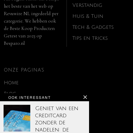
Verstandig
het beste van het web op
Revuwire NL
ingedeeld per
Huis & Tuin
categorie. We hebben ook
Tech & Gadgets
de
Beste Koop Producten
Getest van 2023
op
Tips en tricks
Besparo.nl
ONZE PAGINA’S
Home
Blog
OOK INTERESSANT
Contact
Geniet van een
creditcard
Disclaimer
zonder de
Over ons
nadelen: de