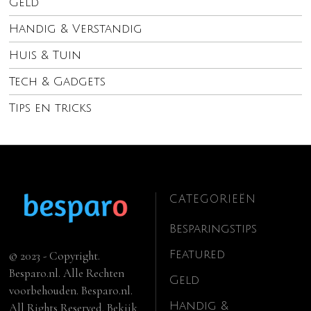
Geld
Handig & Verstandig
Huis & Tuin
Tech & Gadgets
Tips en tricks
CATEGORIEËN
Besparingstips
Featured
© 2023 - Copyright.
Besparo.nl. Alle Rechten
Geld
voorbehouden. Besparo.nl.
Handig &
All Rights Reserved. Bekijk