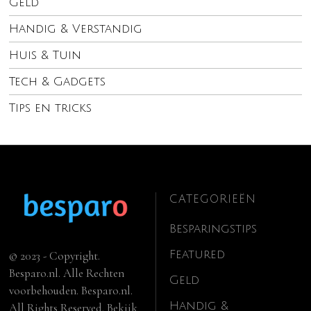
Geld
Handig & Verstandig
Huis & Tuin
Tech & Gadgets
Tips en tricks
CATEGORIEËN
Besparingstips
Featured
© 2023 - Copyright.
Besparo.nl. Alle Rechten
Geld
voorbehouden. Besparo.nl.
Handig &
All Rights Reserved. Bekijk