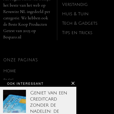
Verstandig
het beste van het web op
Revuwire NL
ingedeeld per
Huis & Tuin
categorie. We hebben ook
Tech & Gadgets
de
Beste Koop Producten
Getest van 2023
op
Tips en tricks
Besparo.nl
ONZE PAGINA’S
Home
Blog
OOK INTERESSANT
Contact
Geniet van een
creditcard
Disclaimer
zonder de
Over ons
nadelen: de