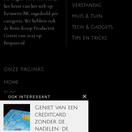
Verstandig
het beste van het web op
Revuwire NL
ingedeeld per
Huis & Tuin
categorie. We hebben ook
Tech & Gadgets
de
Beste Koop Producten
Getest van 2023
op
Tips en tricks
Besparo.nl
ONZE PAGINA’S
Home
Blog
OOK INTERESSANT
Contact
Geniet van een
creditcard
Disclaimer
zonder de
Over ons
nadelen: de