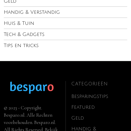
Geld
Handig & Verstandig
Huis & Tuin
Tech & Gadgets
Tips en tricks
CATEGORIEËN
Besparingstips
Featured
© 2023 - Copyright.
Besparo.nl. Alle Rechten
Geld
voorbehouden. Besparo.nl.
Handig &
All Rights Reserved. Bekijk