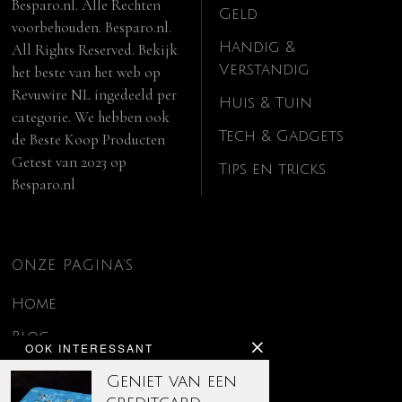
Besparo.nl. Alle Rechten
Geld
voorbehouden. Besparo.nl.
Handig &
All Rights Reserved. Bekijk
Verstandig
het beste van het web op
Revuwire NL
ingedeeld per
Huis & Tuin
categorie. We hebben ook
Tech & Gadgets
de
Beste Koop Producten
Getest van 2023
op
Tips en tricks
Besparo.nl
ONZE PAGINA’S
Home
Blog
OOK INTERESSANT
Contact
Geniet van een