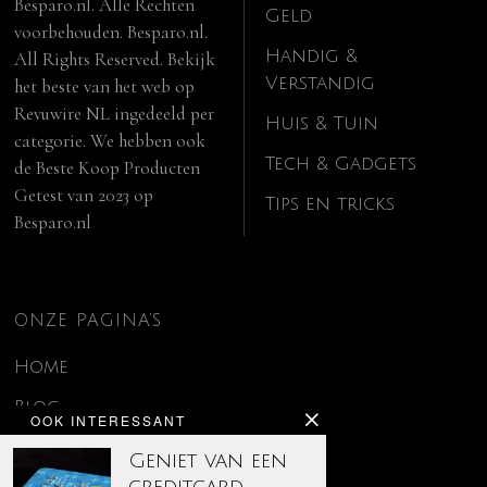
Besparo.nl. Alle Rechten
Geld
voorbehouden. Besparo.nl.
Handig &
All Rights Reserved. Bekijk
Verstandig
het beste van het web op
Revuwire NL
ingedeeld per
Huis & Tuin
categorie. We hebben ook
Tech & Gadgets
de
Beste Koop Producten
Getest van 2023
op
Tips en tricks
Besparo.nl
ONZE PAGINA’S
Home
Blog
OOK INTERESSANT
Contact
Geniet van een