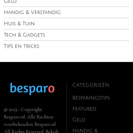
Geld
Handig & Verstandig
Huis & Tuin
Tech & Gadgets
Tips en tricks
CATEGORIEËN
Besparingstips
Featured
© 2023 - Copyright.
Besparo.nl. Alle Rechten
Geld
voorbehouden. Besparo.nl.
Handig &
All Rights Reserved. Bekijk