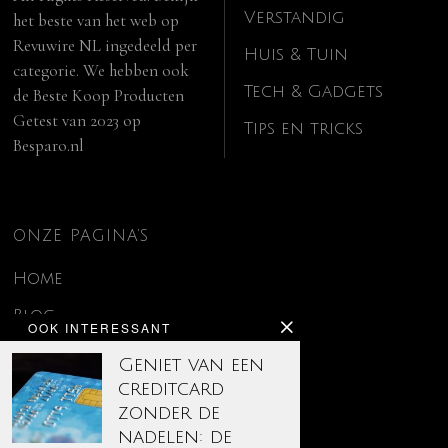
Verstandig
het beste van het web op
Revuwire NL
ingedeeld per
Huis & Tuin
categorie. We hebben ook
Tech & Gadgets
de
Beste Koop Producten
Getest van 2023
op
Tips en tricks
Besparo.nl
ONZE PAGINA’S
Home
Blog
OOK INTERESSANT
Contact
Geniet van een
creditcard
Disclaimer
zonder de
Over ons
nadelen: de