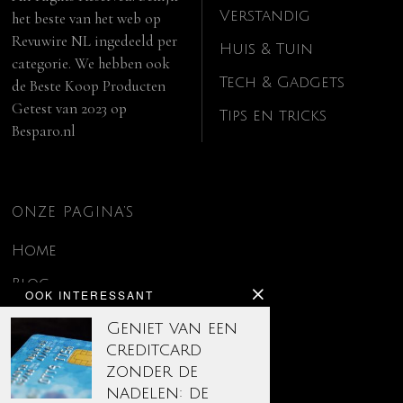
Verstandig
het beste van het web op
Revuwire NL
ingedeeld per
Huis & Tuin
categorie. We hebben ook
Tech & Gadgets
de
Beste Koop Producten
Getest van 2023
op
Tips en tricks
Besparo.nl
ONZE PAGINA’S
Home
Blog
OOK INTERESSANT
Contact
Geniet van een
creditcard
Disclaimer
zonder de
Over ons
nadelen: de