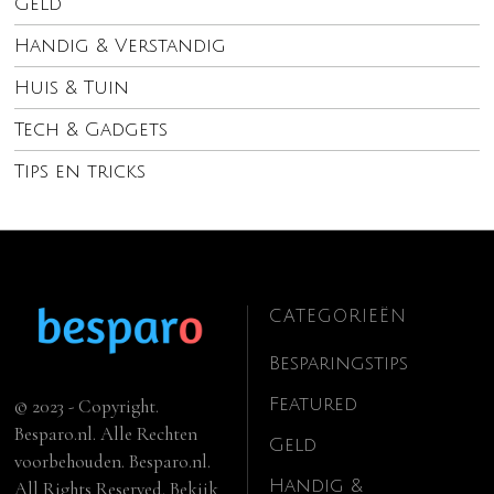
Geld
Handig & Verstandig
Huis & Tuin
Tech & Gadgets
Tips en tricks
CATEGORIEËN
Besparingstips
Featured
© 2023 - Copyright.
Besparo.nl. Alle Rechten
Geld
voorbehouden. Besparo.nl.
Handig &
All Rights Reserved. Bekijk