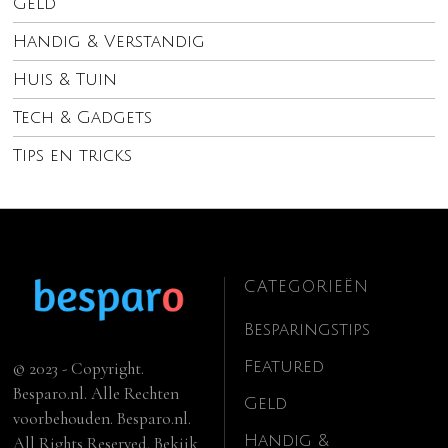
Geld
Handig & Verstandig
Huis & Tuin
Tech & Gadgets
Tips en tricks
CATEGORIEËN
Besparingstips
Featured
© 2023 - Copyright.
Besparo.nl. Alle Rechten
Geld
voorbehouden. Besparo.nl.
Handig &
All Rights Reserved. Bekijk