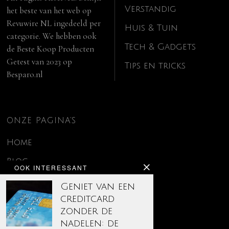
Verstandig
het beste van het web op
Revuwire NL
ingedeeld per
Huis & Tuin
categorie. We hebben ook
Tech & Gadgets
de
Beste Koop Producten
Getest van 2023
op
Tips en tricks
Besparo.nl
ONZE PAGINA’S
Home
Blog
OOK INTERESSANT
Contact
Geniet van een
creditcard
Disclaimer
zonder de
Over ons
nadelen: de