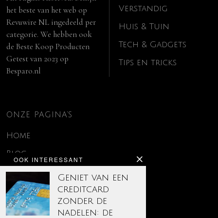
Verstandig
het beste van het web op
Revuwire NL
ingedeeld per
Huis & Tuin
categorie. We hebben ook
Tech & Gadgets
de
Beste Koop Producten
Getest van 2023
op
Tips en tricks
Besparo.nl
ONZE PAGINA’S
Home
Blog
OOK INTERESSANT
Contact
Geniet van een
creditcard
Disclaimer
zonder de
Over ons
nadelen: de