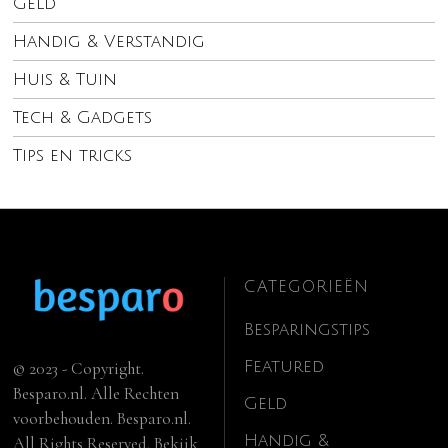
Geld
Handig & Verstandig
Huis & Tuin
Tech & Gadgets
Tips en tricks
CATEGORIEËN
Besparingstips
Featured
© 2023 - Copyright.
Besparo.nl. Alle Rechten
Geld
voorbehouden. Besparo.nl.
Handig &
All Rights Reserved. Bekijk