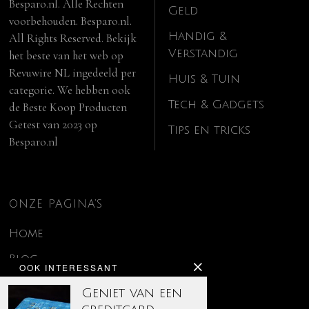
Besparo.nl. Alle Rechten
Geld
voorbehouden. Besparo.nl.
Handig &
All Rights Reserved. Bekijk
Verstandig
het beste van het web op
Revuwire NL
ingedeeld per
Huis & Tuin
categorie. We hebben ook
Tech & Gadgets
de
Beste Koop Producten
Getest van 2023
op
Tips en tricks
Besparo.nl
ONZE PAGINA’S
Home
Blog
OOK INTERESSANT
Contact
Geniet van een