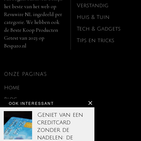
Verstandig
het beste van het web op
Revuwire NL
ingedeeld per
Huis & Tuin
categorie. We hebben ook
Tech & Gadgets
de
Beste Koop Producten
Getest van 2023
op
Tips en tricks
Besparo.nl
ONZE PAGINA’S
Home
Blog
OOK INTERESSANT
Contact
Geniet van een
creditcard
Disclaimer
zonder de
Over ons
nadelen: de