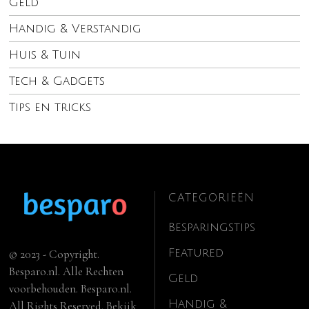
Geld
Handig & Verstandig
Huis & Tuin
Tech & Gadgets
Tips en tricks
CATEGORIEËN
Besparingstips
Featured
© 2023 - Copyright.
Besparo.nl. Alle Rechten
Geld
voorbehouden. Besparo.nl.
Handig &
All Rights Reserved. Bekijk