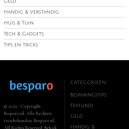
Geld
Handig & Verstandig
Huis & Tuin
Tech & Gadgets
Tips en tricks
CATEGORIEËN
Besparingstips
Featured
© 2023 - Copyright.
Besparo.nl. Alle Rechten
Geld
voorbehouden. Besparo.nl.
Handig &
All Rights Reserved. Bekijk