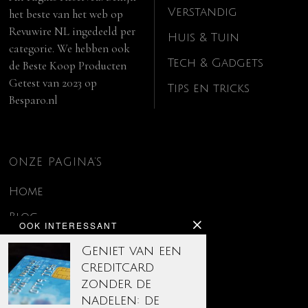
Verstandig
het beste van het web op
Revuwire NL
ingedeeld per
Huis & Tuin
categorie. We hebben ook
Tech & Gadgets
de
Beste Koop Producten
Getest van 2023
op
Tips en tricks
Besparo.nl
ONZE PAGINA’S
Home
Blog
OOK INTERESSANT
Contact
Geniet van een
creditcard
Disclaimer
zonder de
Over ons
nadelen: de