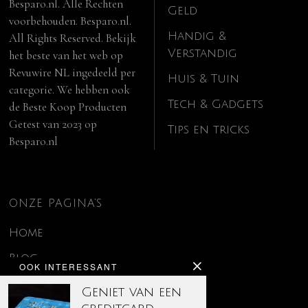
Besparo.nl. Alle Rechten
Geld
voorbehouden. Besparo.nl.
Handig &
All Rights Reserved. Bekijk
Verstandig
het beste van het web op
Revuwire NL
ingedeeld per
Huis & Tuin
categorie. We hebben ook
Tech & Gadgets
de
Beste Koop Producten
Getest van 2023
op
Tips en tricks
Besparo.nl
ONZE PAGINA’S
Home
Blog
OOK INTERESSANT
Contact
Geniet van een