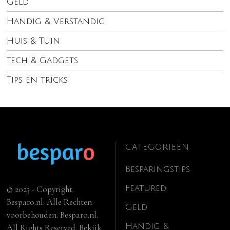
Geld
Handig & Verstandig
Huis & Tuin
Tech & Gadgets
Tips en tricks
CATEGORIEËN
Besparingstips
Featured
© 2023 - Copyright.
Besparo.nl. Alle Rechten
Geld
voorbehouden. Besparo.nl.
Handig &
All Rights Reserved. Bekijk