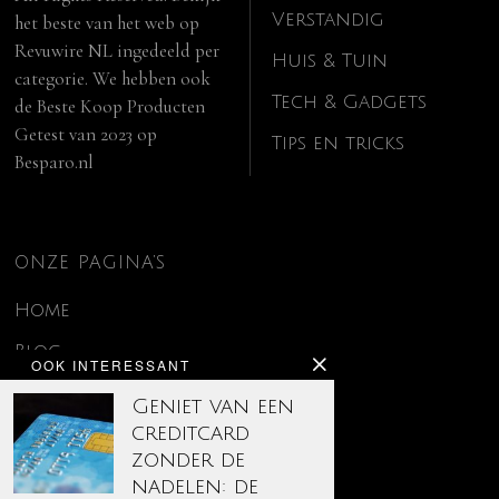
Verstandig
het beste van het web op
Revuwire NL
ingedeeld per
Huis & Tuin
categorie. We hebben ook
Tech & Gadgets
de
Beste Koop Producten
Getest van 2023
op
Tips en tricks
Besparo.nl
ONZE PAGINA’S
Home
Blog
OOK INTERESSANT
Contact
Geniet van een
creditcard
Disclaimer
zonder de
Over ons
nadelen: de