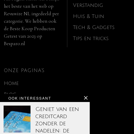
Verstandig
het beste van het web op
Revuwire NL
ingedeeld per
Huis & Tuin
categorie. We hebben ook
Tech & Gadgets
de
Beste Koop Producten
Getest van 2023
op
Tips en tricks
Besparo.nl
ONZE PAGINA’S
Home
Blog
OOK INTERESSANT
Contact
Geniet van een
creditcard
Disclaimer
zonder de
Over ons
nadelen: de