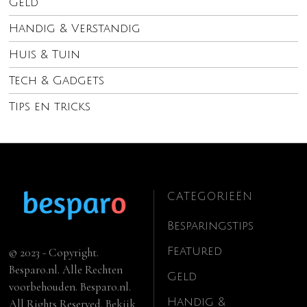
Geld
Handig & Verstandig
Huis & Tuin
Tech & Gadgets
Tips en tricks
CATEGORIEËN
Besparingstips
Featured
© 2023 - Copyright.
Besparo.nl. Alle Rechten
Geld
voorbehouden. Besparo.nl.
Handig &
All Rights Reserved. Bekijk