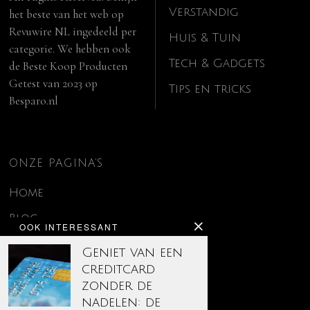
Verstandig
het beste van het web op
Revuwire NL
ingedeeld per
Huis & Tuin
categorie. We hebben ook
Tech & Gadgets
de
Beste Koop Producten
Getest van 2023
op
Tips en tricks
Besparo.nl
ONZE PAGINA’S
Home
Blog
OOK INTERESSANT
Contact
Geniet van een
creditcard
Disclaimer
zonder de
Over ons
nadelen: de