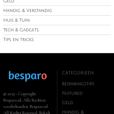
Geld
Handig & Verstandig
Huis & Tuin
Tech & Gadgets
Tips en tricks
CATEGORIEËN
Besparingstips
Featured
© 2023 - Copyright.
Besparo.nl. Alle Rechten
Geld
voorbehouden. Besparo.nl.
Handig &
All Rights Reserved. Bekijk