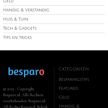
Geld
Handig & Verstandig
Huis & Tuin
Tech & Gadgets
Tips en tricks
CATEGORIEËN
Besparingstips
Featured
© 2023 - Copyright.
Besparo.nl. Alle Rechten
Geld
voorbehouden. Besparo.nl.
Handig &
All Rights Reserved. Bekijk