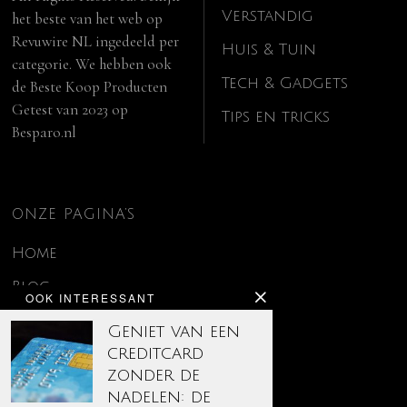
Verstandig
het beste van het web op
Revuwire NL
ingedeeld per
Huis & Tuin
categorie. We hebben ook
Tech & Gadgets
de
Beste Koop Producten
Getest van 2023
op
Tips en tricks
Besparo.nl
ONZE PAGINA’S
Home
Blog
OOK INTERESSANT
Contact
Geniet van een
creditcard
Disclaimer
zonder de
Over ons
nadelen: de