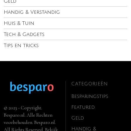
Geld
Handig & Verstandig
Huis & Tuin
Tech & Gadgets
Tips en tricks
CATEGORIEËN
Besparingstips
Featured
© 2023 - Copyright.
Besparo.nl. Alle Rechten
Geld
voorbehouden. Besparo.nl.
Handig &
All Rights Reserved. Bekijk