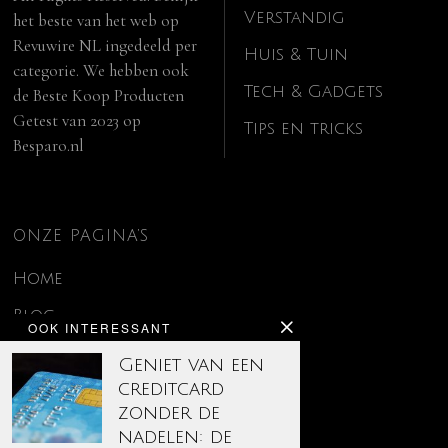
Verstandig
het beste van het web op
Revuwire NL
ingedeeld per
Huis & Tuin
categorie. We hebben ook
Tech & Gadgets
de
Beste Koop Producten
Getest van 2023
op
Tips en tricks
Besparo.nl
ONZE PAGINA’S
Home
Blog
OOK INTERESSANT
Contact
Geniet van een
creditcard
Disclaimer
zonder de
Over ons
nadelen: de