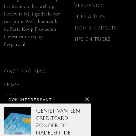
Verstandig
het beste van het web op
Revuwire NL
ingedeeld per
Huis & Tuin
categorie. We hebben ook
Tech & Gadgets
de
Beste Koop Producten
Getest van 2023
op
Tips en tricks
Besparo.nl
ONZE PAGINA’S
Home
Blog
OOK INTERESSANT
Contact
Geniet van een
creditcard
Disclaimer
zonder de
Over ons
nadelen: de