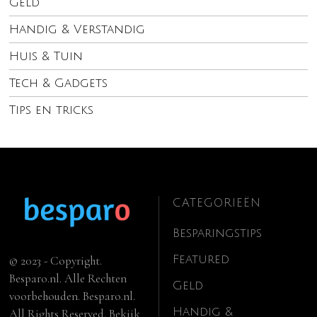
Geld
Handig & Verstandig
Huis & Tuin
Tech & Gadgets
Tips en tricks
CATEGORIEËN
Besparingstips
Featured
© 2023 - Copyright.
Besparo.nl. Alle Rechten
Geld
voorbehouden. Besparo.nl.
Handig &
All Rights Reserved. Bekijk