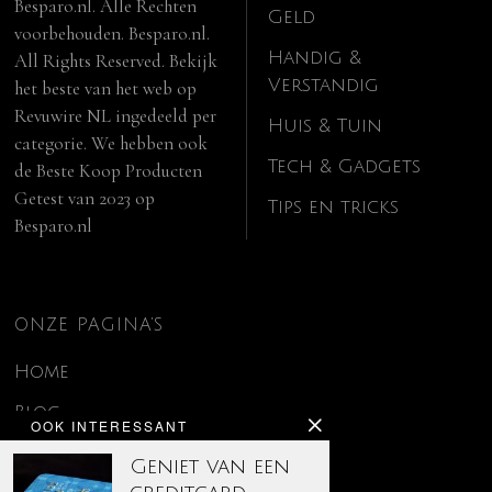
Besparo.nl. Alle Rechten
Geld
voorbehouden. Besparo.nl.
Handig &
All Rights Reserved. Bekijk
Verstandig
het beste van het web op
Revuwire NL
ingedeeld per
Huis & Tuin
categorie. We hebben ook
Tech & Gadgets
de
Beste Koop Producten
Getest van 2023
op
Tips en tricks
Besparo.nl
ONZE PAGINA’S
Home
Blog
OOK INTERESSANT
Contact
Geniet van een