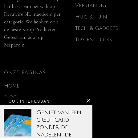
Verstandig
het beste van het web op
Revuwire NL
ingedeeld per
Huis & Tuin
categorie. We hebben ook
Tech & Gadgets
de
Beste Koop Producten
Getest van 2023
op
Tips en tricks
Besparo.nl
ONZE PAGINA’S
Home
Blog
OOK INTERESSANT
Contact
Geniet van een
creditcard
Disclaimer
zonder de
Over ons
nadelen: de