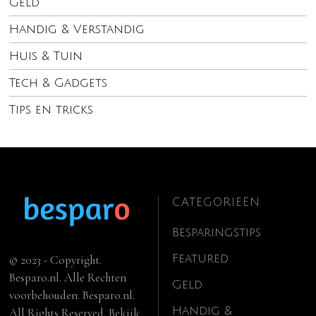
Geld
Handig & Verstandig
Huis & Tuin
Tech & Gadgets
Tips en tricks
CATEGORIEËN
Besparingstips
Featured
© 2023 - Copyright.
Besparo.nl. Alle Rechten
Geld
voorbehouden. Besparo.nl.
Handig &
All Rights Reserved. Bekijk