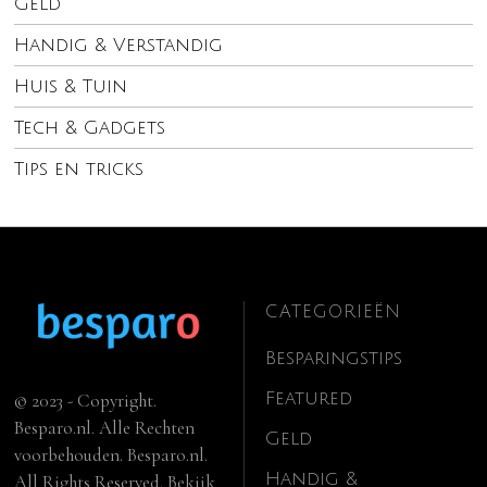
Geld
Handig & Verstandig
Huis & Tuin
Tech & Gadgets
Tips en tricks
CATEGORIEËN
Besparingstips
Featured
© 2023 - Copyright.
Besparo.nl. Alle Rechten
Geld
voorbehouden. Besparo.nl.
Handig &
All Rights Reserved. Bekijk