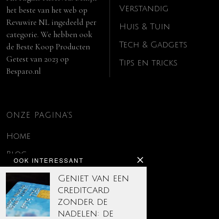
Verstandig
het beste van het web op
Revuwire NL
ingedeeld per
Huis & Tuin
categorie. We hebben ook
Tech & Gadgets
de
Beste Koop Producten
Getest van 2023
op
Tips en tricks
Besparo.nl
ONZE PAGINA’S
Home
Blog
OOK INTERESSANT
Contact
Geniet van een
creditcard
Disclaimer
zonder de
Over ons
nadelen: de