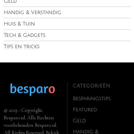
Geld
Handig & Verstandig
Huis & Tuin
Tech & Gadgets
Tips en tricks
CATEGORIEËN
Besparingstips
Featured
© 2023 - Copyright.
Besparo.nl. Alle Rechten
Geld
voorbehouden. Besparo.nl.
Handig &
All Rights Reserved. Bekijk