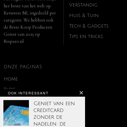
Verstandig
het beste van het web op
Revuwire NL
ingedeeld per
Huis & Tuin
categorie. We hebben ook
Tech & Gadgets
de
Beste Koop Producten
Getest van 2023
op
Tips en tricks
Besparo.nl
ONZE PAGINA’S
Home
Blog
OOK INTERESSANT
Contact
Geniet van een
creditcard
Disclaimer
zonder de
Over ons
nadelen: de