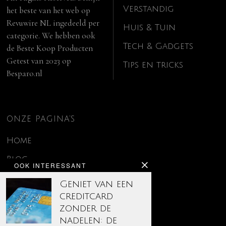
Verstandig
het beste van het web op
Revuwire NL
ingedeeld per
Huis & Tuin
categorie. We hebben ook
Tech & Gadgets
de
Beste Koop Producten
Getest van 2023
op
Tips en tricks
Besparo.nl
ONZE PAGINA’S
Home
Blog
OOK INTERESSANT
Contact
Geniet van een
creditcard
Disclaimer
zonder de
Over ons
nadelen: de