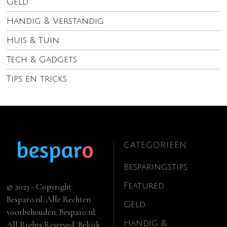
Geld
Handig & Verstandig
Huis & Tuin
Tech & Gadgets
Tips en tricks
CATEGORIEËN
Besparingstips
Featured
© 2023 - Copyright.
Besparo.nl. Alle Rechten
Geld
voorbehouden. Besparo.nl.
Handig &
All Rights Reserved. Bekijk