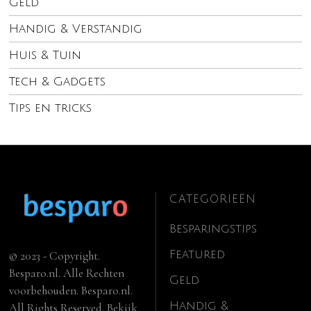
Geld
Handig & Verstandig
Huis & Tuin
Tech & Gadgets
Tips en tricks
CATEGORIEËN
Besparingstips
Featured
© 2023 - Copyright.
Besparo.nl. Alle Rechten
Geld
voorbehouden. Besparo.nl.
Handig &
All Rights Reserved. Bekijk