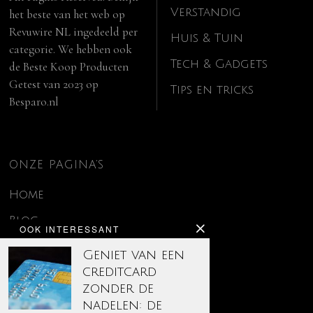
Verstandig
het beste van het web op
Revuwire NL
ingedeeld per
Huis & Tuin
categorie. We hebben ook
Tech & Gadgets
de
Beste Koop Producten
Getest van 2023
op
Tips en tricks
Besparo.nl
ONZE PAGINA’S
Home
Blog
OOK INTERESSANT
Contact
Geniet van een
creditcard
Disclaimer
zonder de
Over ons
nadelen: de