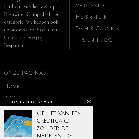
Verstandig
het beste van het web op
Revuwire NL
ingedeeld per
Huis & Tuin
categorie. We hebben ook
Tech & Gadgets
de
Beste Koop Producten
Getest van 2023
op
Tips en tricks
Besparo.nl
ONZE PAGINA’S
Home
Blog
OOK INTERESSANT
Contact
Geniet van een
creditcard
Disclaimer
zonder de
Over ons
nadelen: de