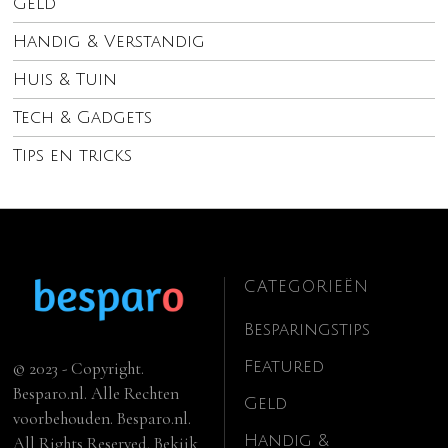
Geld
Handig & Verstandig
Huis & Tuin
Tech & Gadgets
Tips en tricks
CATEGORIEËN
Besparingstips
Featured
© 2023 - Copyright.
Besparo.nl. Alle Rechten
Geld
voorbehouden. Besparo.nl.
Handig &
All Rights Reserved. Bekijk