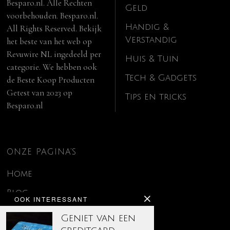
Besparo.nl. Alle Rechten
Geld
voorbehouden. Besparo.nl.
Handig &
All Rights Reserved. Bekijk
Verstandig
het beste van het web op
Revuwire NL
ingedeeld per
Huis & Tuin
categorie. We hebben ook
Tech & Gadgets
de
Beste Koop Producten
Getest van 2023
op
Tips en tricks
Besparo.nl
ONZE PAGINA’S
Home
Blog
OOK INTERESSANT
Contact
Geniet van een