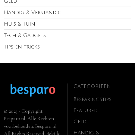
Geld
Handig & Verstandig
Huis & Tuin
Tech & Gadgets
Tips en tricks
CATEGORIEËN
Besparingstips
Featured
© 2023 - Copyright.
Besparo.nl. Alle Rechten
Geld
voorbehouden. Besparo.nl.
Handig &
All Rights Reserved. Bekijk