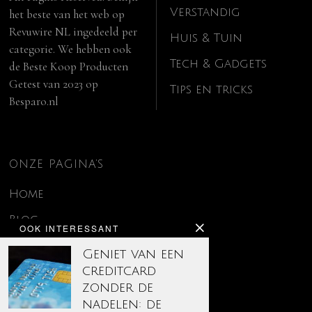
Verstandig
het beste van het web op
Revuwire NL
ingedeeld per
Huis & Tuin
categorie. We hebben ook
Tech & Gadgets
de
Beste Koop Producten
Getest van 2023
op
Tips en tricks
Besparo.nl
ONZE PAGINA’S
Home
Blog
OOK INTERESSANT
Contact
Geniet van een
creditcard
Disclaimer
zonder de
Over ons
nadelen: de