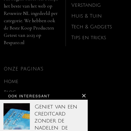
Verstandig
het beste van het web op
Revuwire NL
ingedeeld per
Huis & Tuin
categorie. We hebben ook
Tech & Gadgets
de
Beste Koop Producten
Getest van 2023
op
Tips en tricks
Besparo.nl
ONZE PAGINA’S
Home
Blog
OOK INTERESSANT
Contact
Geniet van een
creditcard
Disclaimer
zonder de
Over ons
nadelen: de