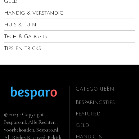
Geld
Handig & Verstandig
Huis & Tuin
Tech & Gadgets
Tips en tricks
CATEGORIEËN
Besparingstips
Featured
© 2023 - Copyright.
Besparo.nl. Alle Rechten
Geld
voorbehouden. Besparo.nl.
Handig &
All Rights Reserved. Bekijk