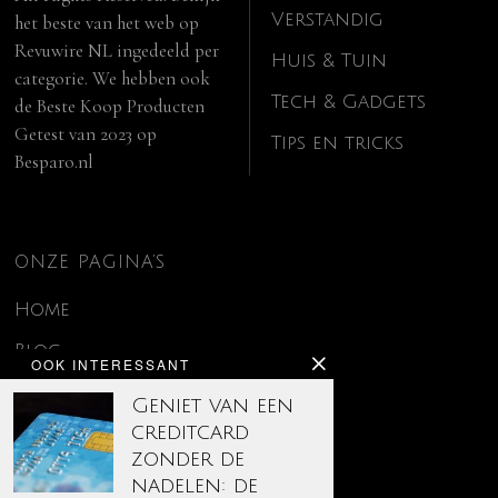
Verstandig
het beste van het web op
Revuwire NL
ingedeeld per
Huis & Tuin
categorie. We hebben ook
Tech & Gadgets
de
Beste Koop Producten
Getest van 2023
op
Tips en tricks
Besparo.nl
ONZE PAGINA’S
Home
Blog
OOK INTERESSANT
Contact
Geniet van een
creditcard
Disclaimer
zonder de
Over ons
nadelen: de