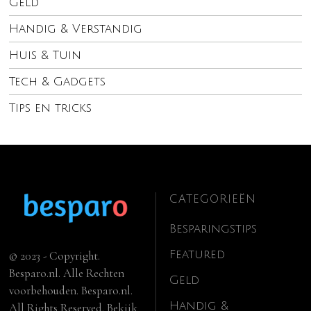
Geld
Handig & Verstandig
Huis & Tuin
Tech & Gadgets
Tips en tricks
CATEGORIEËN
Besparingstips
Featured
© 2023 - Copyright.
Besparo.nl. Alle Rechten
Geld
voorbehouden. Besparo.nl.
Handig &
All Rights Reserved. Bekijk