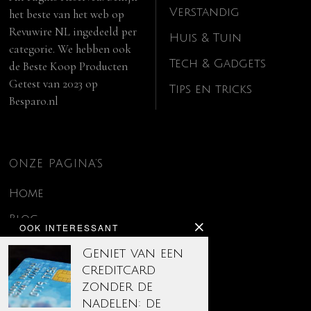
Verstandig
het beste van het web op
Revuwire NL
ingedeeld per
Huis & Tuin
categorie. We hebben ook
Tech & Gadgets
de
Beste Koop Producten
Getest van 2023
op
Tips en tricks
Besparo.nl
ONZE PAGINA’S
Home
Blog
OOK INTERESSANT
Contact
Geniet van een
creditcard
Disclaimer
zonder de
Over ons
nadelen: de