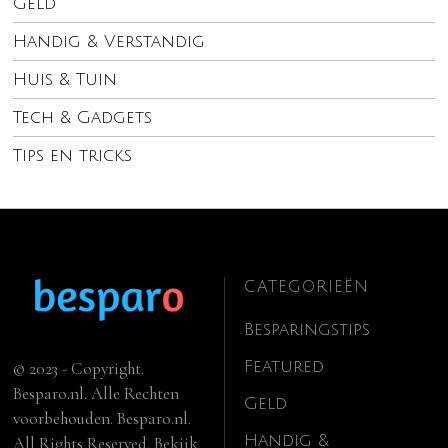
Geld
Handig & Verstandig
Huis & Tuin
Tech & Gadgets
Tips en tricks
CATEGORIEËN
Besparingstips
Featured
© 2023 - Copyright.
Besparo.nl. Alle Rechten
Geld
voorbehouden. Besparo.nl.
Handig &
All Rights Reserved. Bekijk