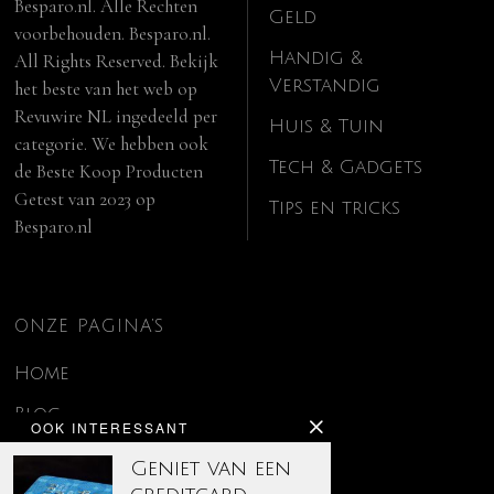
Besparo.nl. Alle Rechten
Geld
voorbehouden. Besparo.nl.
Handig &
All Rights Reserved. Bekijk
Verstandig
het beste van het web op
Revuwire NL
ingedeeld per
Huis & Tuin
categorie. We hebben ook
Tech & Gadgets
de
Beste Koop Producten
Getest van 2023
op
Tips en tricks
Besparo.nl
ONZE PAGINA’S
Home
Blog
OOK INTERESSANT
Contact
Geniet van een