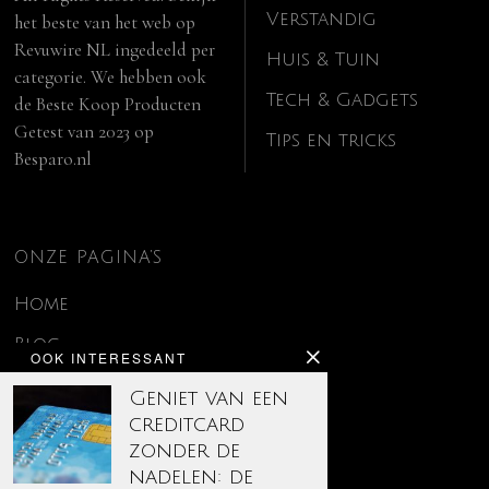
Verstandig
het beste van het web op
Revuwire NL
ingedeeld per
Huis & Tuin
categorie. We hebben ook
Tech & Gadgets
de
Beste Koop Producten
Getest van 2023
op
Tips en tricks
Besparo.nl
ONZE PAGINA’S
Home
Blog
OOK INTERESSANT
Contact
Geniet van een
creditcard
Disclaimer
zonder de
Over ons
nadelen: de