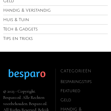
Geld
Handig & Verstandig
Huis & Tuin
Tech & Gadgets
Tips en tricks
CATEGORIEËN
Besparingstips
Featured
© 2023 - Copyright.
Besparo.nl. Alle Rechten
Geld
voorbehouden. Besparo.nl.
Handig &
All Rights Reserved. Bekijk