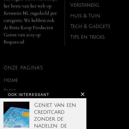
Verstandig
het beste van het web op
Revuwire NL
ingedeeld per
Huis & Tuin
categorie. We hebben ook
Tech & Gadgets
de
Beste Koop Producten
Getest van 2023
op
Tips en tricks
Besparo.nl
ONZE PAGINA’S
Home
Blog
OOK INTERESSANT
Contact
Geniet van een
creditcard
Disclaimer
zonder de
Over ons
nadelen: de