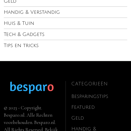
Geld
Handig & Verstandig
Huis & Tuin
Tech & Gadgets
Tips en tricks
CATEGORIEËN
Besparingstips
Featured
© 2023 - Copyright.
Besparo.nl. Alle Rechten
Geld
voorbehouden. Besparo.nl.
Handig &
All Rights Reserved. Bekijk