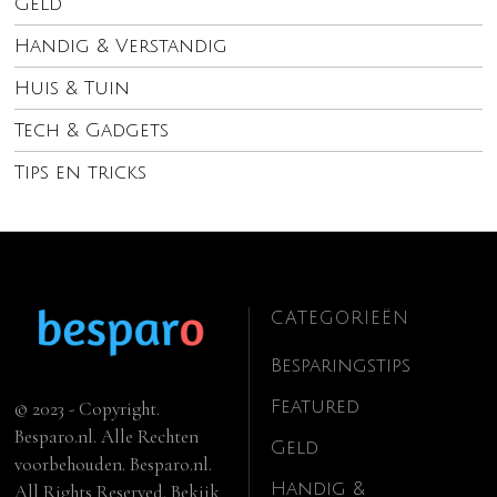
Geld
Handig & Verstandig
Huis & Tuin
Tech & Gadgets
Tips en tricks
CATEGORIEËN
Besparingstips
Featured
© 2023 - Copyright.
Besparo.nl. Alle Rechten
Geld
voorbehouden. Besparo.nl.
Handig &
All Rights Reserved. Bekijk