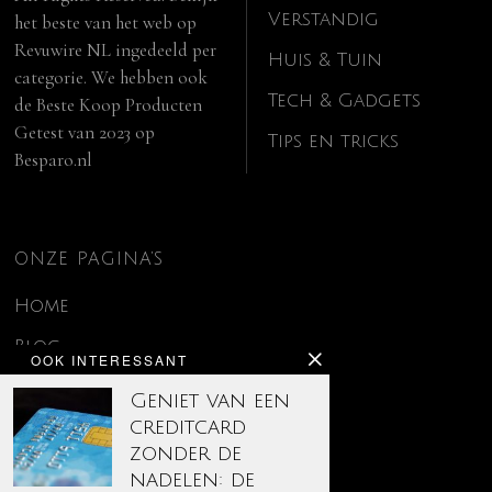
Verstandig
het beste van het web op
Revuwire NL
ingedeeld per
Huis & Tuin
categorie. We hebben ook
Tech & Gadgets
de
Beste Koop Producten
Getest van 2023
op
Tips en tricks
Besparo.nl
ONZE PAGINA’S
Home
Blog
OOK INTERESSANT
Contact
Geniet van een
creditcard
Disclaimer
zonder de
Over ons
nadelen: de