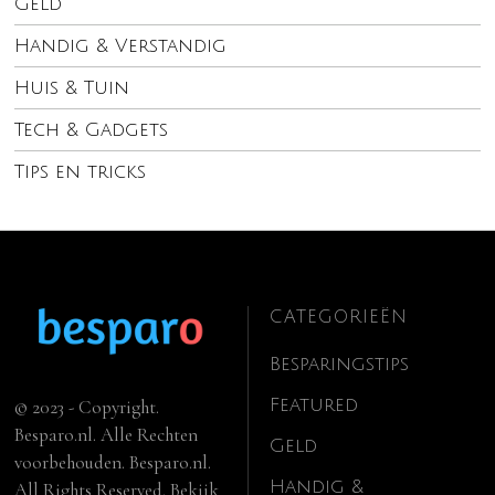
Geld
Handig & Verstandig
Huis & Tuin
Tech & Gadgets
Tips en tricks
CATEGORIEËN
Besparingstips
Featured
© 2023 - Copyright.
Besparo.nl. Alle Rechten
Geld
voorbehouden. Besparo.nl.
Handig &
All Rights Reserved. Bekijk